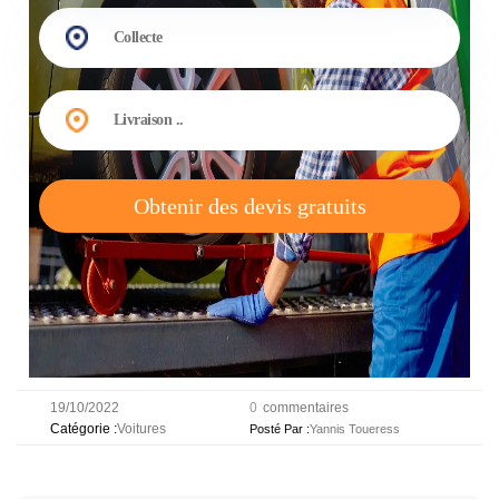
Obtenir des devis gratuits
19/10/2022
0
commentaires
Voitures
Catégorie :
Posté Par :
Yannis Toueress