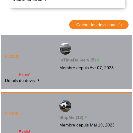
Cacher les devis inactifs
€ 1350
InTimeDelivery (5)
Membre depuis Avr 07, 2023
Expiré
Détails du devis
€ 1400
ShipMe (13)
Membre depuis Mai 19, 2023
Expiré