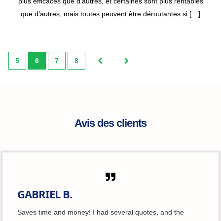
plus efficaces que d’autres, et certaines sont plus rentables
que d’autres, mais toutes peuvent être déroutantes si […]
5
6
7
8
Avis des clients
GABRIEL B.
Saves time and money! I had several quotes, and the