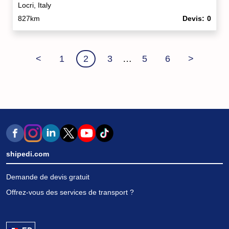
Locri, Italy
827km
Devis
0
<
1
2
3
…
5
6
>
shipedi.com
Demande de devis gratuit
Offrez-vous des services de transport ?